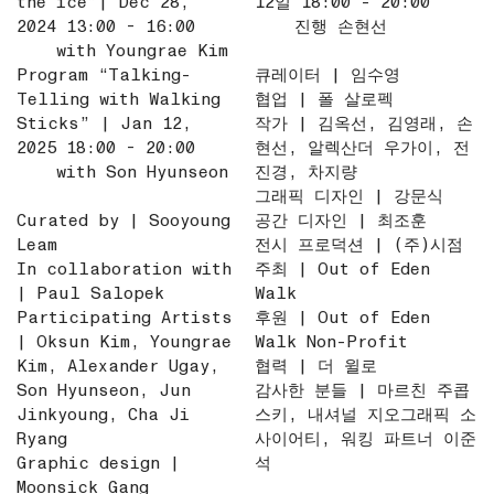
the ice”| Dec 28,
12일 18:00 - 20:00
2024 13:00 - 16:00
진행 손현선
with Youngrae Kim
Program “Talking-
큐레이터 | 임수영
Telling with Walking
협업 | 폴 살로펙
Sticks” | Jan 12,
작가 | 김옥선, 김영래, 손
2025 18:00 - 20:00
현선, 알렉산더 우가이, 전
with Son Hyunseon
진경, 차지량
그래픽 디자인 | 강문식
Curated by | Sooyoung
공간 디자인 | 최조훈
Leam
전시 프로덕션 | (주)시점
In collaboration with
주최 | Out of Eden
| Paul Salopek
Walk
Participating Artists
후원 | Out of Eden
| Oksun Kim, Youngrae
Walk Non-Profit
Kim, Alexander Ugay,
협력 | 더 윌로
Son Hyunseon, Jun
감사한 분들 | 마르친 주콥
Jinkyoung, Cha Ji
스키, 내셔널 지오그래픽 소
Ryang
사이어티, 워킹 파트너 이준
Graphic design |
석
Moonsick Gang