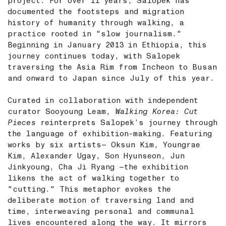
project. For over 11 years, Salopek has
documented the footsteps and migration
history of humanity through walking, a
practice rooted in "slow journalism."
Beginning in January 2013 in Ethiopia, this
journey continues today, with Salopek
traversing the Asia Rim from Incheon to Busan
and onward to Japan since July of this year.
Curated in collaboration with independent
curator Sooyoung Leam,
Walking Korea: Cut
Pieces
reinterprets Salopek’s journey through
the language of exhibition-making. Featuring
works by six artists— Oksun Kim, Youngrae
Kim, Alexander Ugay, Son Hyunseon, Jun
Jinkyoung, Cha Ji Ryang —the exhibition
likens the act of walking together to
"cutting." This metaphor evokes the
deliberate motion of traversing land and
time, interweaving personal and communal
lives encountered along the way. It mirrors