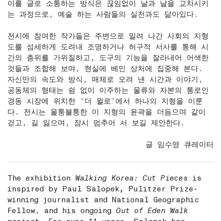
이를 글로 소통하는 방식은 끊임없이 날과 날을 교차시키
는 과정으로, 예술 하는 사람들의 실천과도 닮아있다.
전시에 참여한 작가들은 주변으로 밀려 나간 사회의 지형
도를 섬세하게 도려내 조명하거나 허구적 서사를 통해 시
간의 층위를 가위질하고, 도구의 기능을 잘라내어 어색한
것들과 조합해 보며, 현실에 베인 상처에 집중해 본다.
자신만의 속도와 방식, 매체로 오려 낸 시간과 이야기,
공동체의 형태는 쉼 없이 이주하는 물류와 자본의 통로인
경동 시장에 위치한 ‘더 윌로’에서 하나의 지형을 이룬
다. 전시는 울퉁불퉁한 이 지형의 윤곽을 더듬으며 같이
걷고, 길 잃으며, 잠시 멈추어 서 보길 제안한다.
글 임수영 큐레이터
The exhibition
Walking Korea: Cut Pieces
is
inspired by Paul Salopek
,
Pulitzer Prize-
winning journalist and National Geographic
Fellow, and his ongoing
Out of Eden Walk