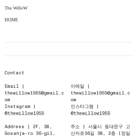
The WilloW
HOME
HOME
Contact
Email |
이메일 |
thewillow1955@gmail.c
thewillow1955@gmail.c
om
om
Instagram |
인스타그램 |
@thewillow1955
@thewillow1955
Address | 2F, 38,
주소 | 서울시 동대문구 고
Gosanja-ro 36-gil,
산자로36길 38, 2층 (정일